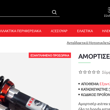
Σύν
ΛΛΑΚΤΙΚΑ ΠΕΡΙΦΕΡΕΙΑΚΑ
ΑΞΕΣΟΥΑΡ
ΕΛΑΣΤΙΚΑ
ΗΛΕ
Ανταλλακτικά Μοτοσυκλετ
ΑΜΟΡΤΙΣΕ
ΕΞΑΝΤΛΗΜΈΝΟ ΠΡΟΣΩΡΙΝΆ
Σύμφ
Εξαντ
ΑΠΟΘΕΜΑ:
ΚΑΤΑΣΚΕΥΑΣΤΉΣ:
ΚΩΔΙΚΌΣ ΠΡΟΪΌΝ
Αμορτισέρ astrea s
όλα τα honda astr