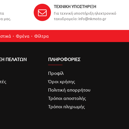
ΤΕΧΝΙΚΉ ΥΠΟΣΤΉΡΙΞΗ
ντα
Για τεχνική υποστήριξη ηλεκτρονικό
α μας.
ταχυδρομείο: info@nkmoto.gr
στικά
Φρένα
Φίλτρα
ΣΗ ΠΕΛΑΤΩΝ
ΠΛΗΡΟΦΟΡΙΕΣ
Προφίλ
τές
Όροι χρήσης
Πολιτική απορρήτου
Τρόποι αποστολής
Τρόποι πληρωμής