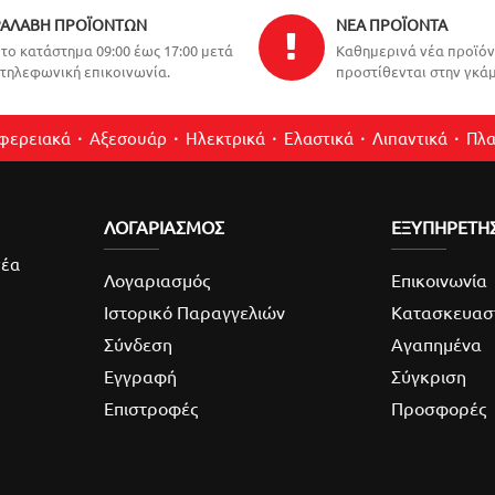
ΑΛΑΒΉ ΠΡΟΪΌΝΤΩΝ
ΝΈΑ ΠΡΟΪΌΝΤΑ
το κατάστημα 09:00 έως 17:00 μετά
Καθημερινά νέα προϊό
τηλεφωνική επικοινωνία.
προστίθενται στην γκάμ
ιφερειακά
Αξεσουάρ
Ηλεκτρικά
Ελαστικά
Λιπαντικά
Πλα
ΛΟΓΑΡΙΑΣΜΌΣ
ΕΞΥΠΗΡΕΤΗ
νέα
Λογαριασμός
Επικοινωνία
Ιστορικό Παραγγελιών
Κατασκευασ
Σύνδεση
Αγαπημένα
Εγγραφή
Σύγκριση
Επιστροφές
Προσφορές