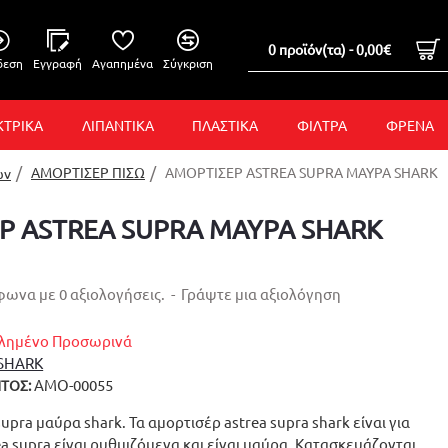
0 προϊόν(τα) - 0,00€
δεση
Εγγραφή
Αγαπημένα
Σύγκριση
ΚΤΡΙΚΑ
ΛΙΠΑΝΤΙΚΑ
ΠΛΑΣΤΙΚΑ
ΦΙΛΤΡΑ
ΦΡΕΝΑ
ΑΜΟΡΤΙΣΕΡ ΠΙΣΩ
ΑΜΟΡΤΙΣΕΡ ASTREA SUPRA ΜΑΥΡΑ SHARK
ών
Ρ ASTREA SUPRA ΜΑΥΡΑ SHARK
ωνα με 0 αξιολογήσεις.
-
Γράψτε μια αξιολόγηση
λημένο Προσωρινά
SHARK
ΑΜΟ-00055
ΤΟΣ:
upra μαύρα shark. Τα αμορτισέρ astrea supra shark είναι για
ea supra είναι ρυθμιζόμενα και είναι μαύρα. Κατασκευάζονται