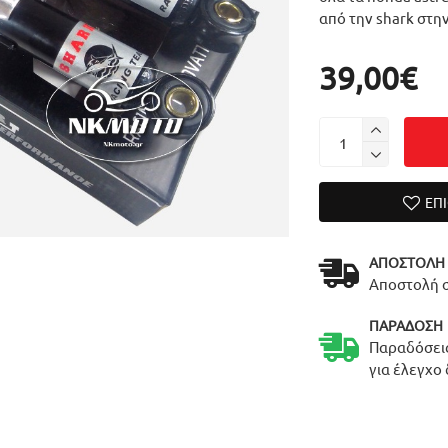
από την shark στη
39,00€
ΕΠ
ΑΠΟΣΤΟΛΉ
Αποστολή σ
ΠΑΡΆΔΟΣΗ
Παραδόσεις
για έλεγχο