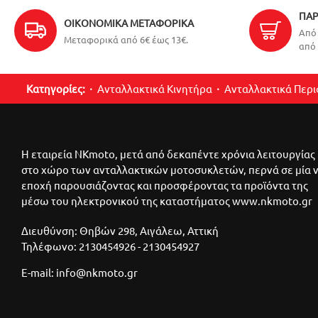
ΠΑΡ
ΟΙΚΟΝΟΜΙΚΆ ΜΕΤΑΦΟΡΙΚΆ
Από 
Μεταφορικά από 6€ έως 13€.
από 
Κατηγορίες:
Ανταλλακτικά Κινητήρα
Ανταλλακτικά Περ
Η εταιρεία NKmoto, μετά από δεκαπέντε χρόνια λειτουργίας
στο χώρο των ανταλλακτικών μοτοσυκλετών, περνά σε μία 
εποχή παρουσιάζοντας και προσφέροντας τα προϊόντα της
μέσω του ηλεκτρονικού της καταστήματος www.nkmoto.gr
Διευθύνση: Θηβών 298, Αιγάλεω, Αττική
Τηλέφωνο: 2130454926 - 2130454927
E-mail: info@nkmoto.gr