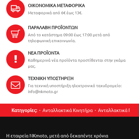
ΟΙΚΟΝΟΜΙΚΆ ΜΕΤΑΦΟΡΙΚΆ
Μεταφορικά από 6€ έως 13€.
ΠΑΡΑΛΑΒΉ ΠΡΟΪΌΝΤΩΝ
Από το κατάστημα 09:00 έως 17:00 μετά από
τηλεφωνική επικοινωνία.
ΝΈΑ ΠΡΟΪΌΝΤΑ
Καθημερινά νέα προϊόντα προστίθενται στην γκάμα
μας.
ΤΕΧΝΙΚΉ ΥΠΟΣΤΉΡΙΞΗ
Για τεχνική υποστήριξη ηλεκτρονικό ταχυδρομείο:
info@nkmoto.gr
Κατηγορίες:
Ανταλλακτικά Κινητήρα
Ανταλλακτικά Περ
Η εταιρεία NKmoto, μετά από δεκαπέντε χρόνια