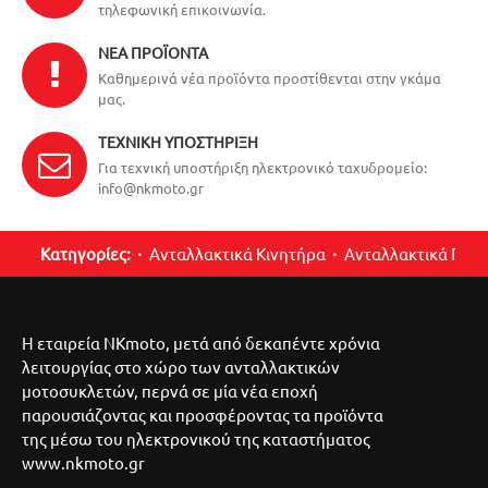
τηλεφωνική επικοινωνία.
ΝΈΑ ΠΡΟΪΌΝΤΑ
Καθημερινά νέα προϊόντα προστίθενται στην γκάμα
μας.
ΤΕΧΝΙΚΉ ΥΠΟΣΤΉΡΙΞΗ
Για τεχνική υποστήριξη ηλεκτρονικό ταχυδρομείο:
info@nkmoto.gr
Κατηγορίες:
Ανταλλακτικά Κινητήρα
Ανταλλακτικά Περ
Η εταιρεία NKmoto, μετά από δεκαπέντε χρόνια
λειτουργίας στο χώρο των ανταλλακτικών
μοτοσυκλετών, περνά σε μία νέα εποχή
παρουσιάζοντας και προσφέροντας τα προϊόντα
της μέσω του ηλεκτρονικού της καταστήματος
www.nkmoto.gr