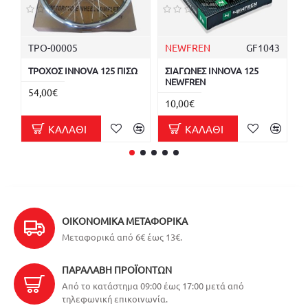
ΤΡΟ-00005
NEWFREN
GF1043
Σ
ΤΡΟΧΟΣ INNOVA 125 ΠΙΣΩ
ΣΙΑΓΩΝΕΣ INNOVA 125
Σ
NEWFREN
K
54,00€
10,00€
0
ΚΑΛΆΘΙ
ΚΑΛΆΘΙ
ΟΙΚΟΝΟΜΙΚΆ ΜΕΤΑΦΟΡΙΚΆ
Μεταφορικά από 6€ έως 13€.
ΠΑΡΑΛΑΒΉ ΠΡΟΪΌΝΤΩΝ
Από το κατάστημα 09:00 έως 17:00 μετά από
τηλεφωνική επικοινωνία.