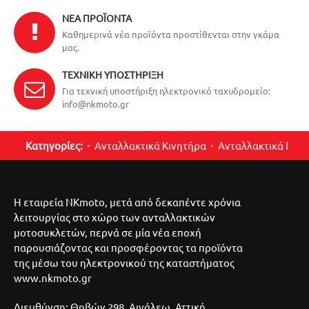
ΝΈΑ ΠΡΟΪΌΝΤΑ
Καθημερινά νέα προϊόντα προστίθενται στην γκάμα
μας.
ΤΕΧΝΙΚΉ ΥΠΟΣΤΉΡΙΞΗ
Για τεχνική υποστήριξη ηλεκτρονικό ταχυδρομείο:
info@nkmoto.gr
Κατηγορίες:
Ανταλλακτικά Κινητήρα
Ανταλλακτικά Περ
Η εταιρεία NKmoto, μετά από δεκαπέντε χρόνια
λειτουργίας στο χώρο των ανταλλακτικών
μοτοσυκλετών, περνά σε μία νέα εποχή
παρουσιάζοντας και προσφέροντας τα προϊόντα
της μέσω του ηλεκτρονικού της καταστήματος
www.nkmoto.gr
Διευθύνση: Θηβών 298, Αιγάλεω, Αττική