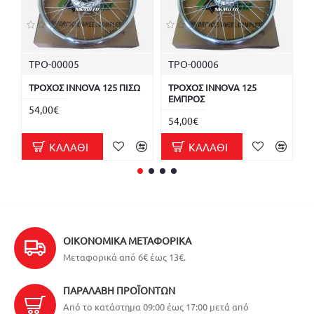
ΤΡΟ-00005
ΤΡΟ-00006
U
ΤΡΟΧΟΣ INNOVA 125 ΠΙΣΩ
ΤΡΟΧΟΣ INNOVA 125
Τ
ΕΜΠΡΟΣ
Ε
54,00€
54,00€
6
ΚΑΛΆΘΙ
ΚΑΛΆΘΙ
ΟΙΚΟΝΟΜΙΚΆ ΜΕΤΑΦΟΡΙΚΆ
Μεταφορικά από 6€ έως 13€.
ΠΑΡΑΛΑΒΉ ΠΡΟΪΌΝΤΩΝ
Από το κατάστημα 09:00 έως 17:00 μετά από