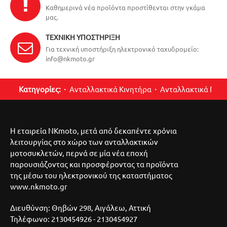
Καθημερινά νέα προϊόντα προστίθενται στην γκάμα
μας.
ΤΕΧΝΙΚΉ ΥΠΟΣΤΉΡΙΞΗ
Για τεχνική υποστήριξη ηλεκτρονικό ταχυδρομείο:
info@nkmoto.gr
Κατηγορίες:
Ανταλλακτικά Κινητήρα
Ανταλλακτικά Περ
Η εταιρεία NKmoto, μετά από δεκαπέντε χρόνια
λειτουργίας στο χώρο των ανταλλακτικών
μοτοσυκλετών, περνά σε μία νέα εποχή
παρουσιάζοντας και προσφέροντας τα προϊόντα
της μέσω του ηλεκτρονικού της καταστήματος
www.nkmoto.gr
Διευθύνση: Θηβών 298, Αιγάλεω, Αττική
Τηλέφωνο: 2130454926 - 2130454927