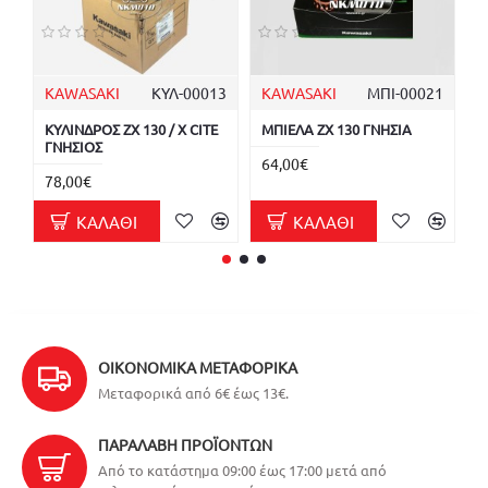
KAWASAKI
ΚΥΛ-00013
KAWASAKI
ΜΠΙ-00021
K
ΚΥΛΙΝΔΡΟΣ ZX 130 / X CITE
ΜΠΙΕΛΑ ZX 130 ΓΝΗΣΙΑ
Κ
ΓΝΗΣΙΟΣ
/
64,00€
78,00€
1
ΚΑΛΆΘΙ
ΚΑΛΆΘΙ
ΟΙΚΟΝΟΜΙΚΆ ΜΕΤΑΦΟΡΙΚΆ
Μεταφορικά από 6€ έως 13€.
ΠΑΡΑΛΑΒΉ ΠΡΟΪΌΝΤΩΝ
Από το κατάστημα 09:00 έως 17:00 μετά από