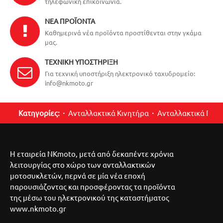
τηλεφωνική επικοινωνία.
ΝΈΑ ΠΡΟΪΌΝΤΑ
Καθημερινά νέα προϊόντα προστίθενται στην γκάμα
μας.
ΤΕΧΝΙΚΉ ΥΠΟΣΤΉΡΙΞΗ
Για τεχνική υποστήριξη ηλεκτρονικό ταχυδρομείο:
info@nkmoto.gr
Κατηγορίες:
Ανταλλακτικά Κινητήρα
Ανταλλακτικά Περ
Η εταιρεία NKmoto, μετά από δεκαπέντε χρόνια
λειτουργίας στο χώρο των ανταλλακτικών
μοτοσυκλετών, περνά σε μία νέα εποχή
παρουσιάζοντας και προσφέροντας τα προϊόντα
της μέσω του ηλεκτρονικού της καταστήματος
www.nkmoto.gr