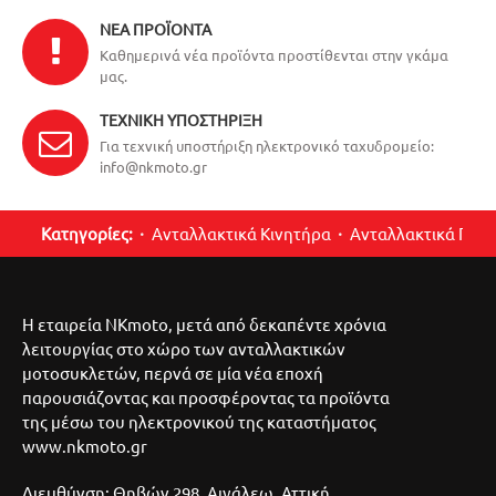
ΝΈΑ ΠΡΟΪΌΝΤΑ
Καθημερινά νέα προϊόντα προστίθενται στην γκάμα
μας.
ΤΕΧΝΙΚΉ ΥΠΟΣΤΉΡΙΞΗ
Για τεχνική υποστήριξη ηλεκτρονικό ταχυδρομείο:
info@nkmoto.gr
Κατηγορίες:
Ανταλλακτικά Κινητήρα
Ανταλλακτικά Περ
Η εταιρεία NKmoto, μετά από δεκαπέντε χρόνια
λειτουργίας στο χώρο των ανταλλακτικών
μοτοσυκλετών, περνά σε μία νέα εποχή
παρουσιάζοντας και προσφέροντας τα προϊόντα
της μέσω του ηλεκτρονικού της καταστήματος
www.nkmoto.gr
Διευθύνση: Θηβών 298, Αιγάλεω, Αττική