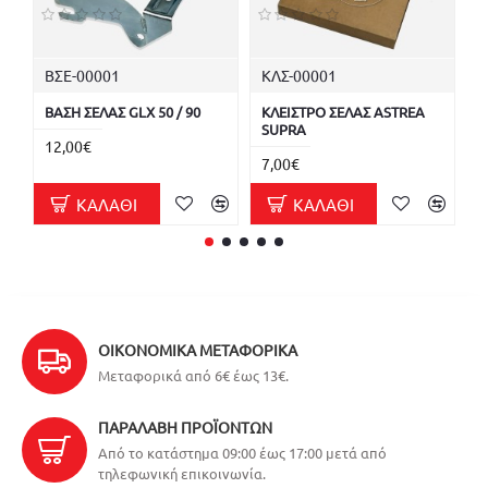
ΒΣΕ-00001
ΚΛΣ-00001
Κ
ΒΑΣΗ ΣΕΛΑΣ GLX 50 / 90
ΚΛΕΙΣΤΡΟ ΣΕΛΑΣ ASTREA
Κ
SUPRA
R
12,00€
7,00€
3
ΚΑΛΆΘΙ
ΚΑΛΆΘΙ
ΟΙΚΟΝΟΜΙΚΆ ΜΕΤΑΦΟΡΙΚΆ
Μεταφορικά από 6€ έως 13€.
ΠΑΡΑΛΑΒΉ ΠΡΟΪΌΝΤΩΝ
Από το κατάστημα 09:00 έως 17:00 μετά από
τηλεφωνική επικοινωνία.