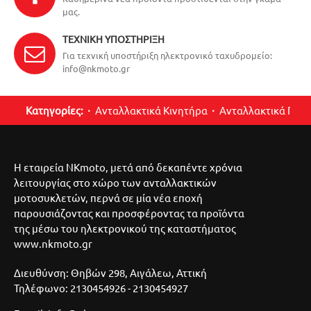
μας.
ΤΕΧΝΙΚΉ ΥΠΟΣΤΉΡΙΞΗ
Για τεχνική υποστήριξη ηλεκτρονικό ταχυδρομείο:
info@nkmoto.gr
Κατηγορίες:
Ανταλλακτικά Κινητήρα
Ανταλλακτικά Περ
Η εταιρεία NKmoto, μετά από δεκαπέντε χρόνια
λειτουργίας στο χώρο των ανταλλακτικών
μοτοσυκλετών, περνά σε μία νέα εποχή
παρουσιάζοντας και προσφέροντας τα προϊόντα
της μέσω του ηλεκτρονικού της καταστήματος
www.nkmoto.gr
Διευθύνση: Θηβών 298, Αιγάλεω, Αττική
Τηλέφωνο: 2130454926 - 2130454927