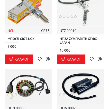
NGK
CR7E
ΝΤΣ-00010
ΜΠΟΥΖΙ CR7E NGK
ΝΤΙΖΑ ΣΥΜΠΛΕΚΤΗ XT 660
JAPAN
9,00€
10,00€
ΚΑΛΆΘΙ
ΚΑΛΆΘΙ
ΠΗΝ-00080
ΠΟΛ-00023