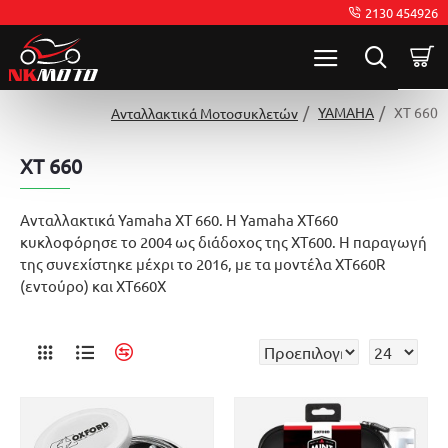
2130 454926
YAMAHA
XT 660
Ανταλλακτικά Μοτοσυκλετών
XT 660
Ανταλλακτικά Yamaha XT 660. Η Yamaha XT660
κυκλοφόρησε το 2004 ως διάδοχος της XT600. Η παραγωγή
της συνεχίστηκε μέχρι το 2016, με τα μοντέλα XT660R
(εντούρο) και XT660X