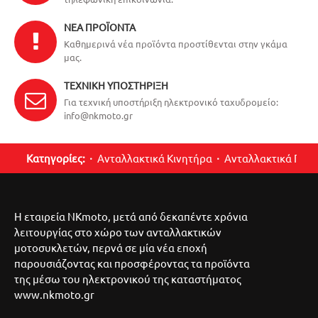
ΝΈΑ ΠΡΟΪΌΝΤΑ
Καθημερινά νέα προϊόντα προστίθενται στην γκάμα
μας.
ΤΕΧΝΙΚΉ ΥΠΟΣΤΉΡΙΞΗ
Για τεχνική υποστήριξη ηλεκτρονικό ταχυδρομείο:
info@nkmoto.gr
Κατηγορίες:
Ανταλλακτικά Κινητήρα
Ανταλλακτικά Περ
Η εταιρεία NKmoto, μετά από δεκαπέντε χρόνια
λειτουργίας στο χώρο των ανταλλακτικών
μοτοσυκλετών, περνά σε μία νέα εποχή
παρουσιάζοντας και προσφέροντας τα προϊόντα
της μέσω του ηλεκτρονικού της καταστήματος
www.nkmoto.gr