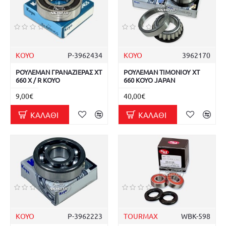
KOYO
Ρ-3962434
KOYO
3962170
ΡΟΥΛΕΜΑΝ ΓΡΑΝΑΖΙΕΡΑΣ XT
ΡΟΥΛΕΜΑΝ ΤΙΜΟΝΙΟΥ XT
660 X / R KOYO
660 KOYO JAPAN
9,00€
40,00€
ΚΑΛΆΘΙ
ΚΑΛΆΘΙ
KOYO
Ρ-3962223
TOURMAX
WBK-598