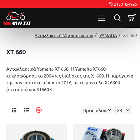
2130 454926
YAMAHA
XT 660
Ανταλλακτικά Μοτοσυκλετών
XT 660
Ανταλλακτικά Yamaha XT 660. Η Yamaha XT660
κυκλοφόρησε το 2004 ως διάδοχος της XT600. Η παραγωγή
της συνεχίστηκε μέχρι το 2016, με τα μοντέλα XT660R
(εντούρο) και XT660X