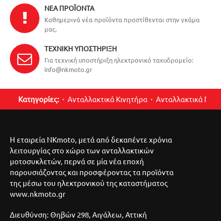
ΝΈΑ ΠΡΟΪΌΝΤΑ
Καθημερινά νέα προϊόντα προστίθενται στην γκάμα
μας.
ΤΕΧΝΙΚΉ ΥΠΟΣΤΉΡΙΞΗ
Για τεχνική υποστήριξη ηλεκτρονικό ταχυδρομείο:
info@nkmoto.gr
Κατηγορίες:
Ανταλλακτικά Κινητήρα
Ανταλλακτικά Περ
Η εταιρεία NKmoto, μετά από δεκαπέντε χρόνια
λειτουργίας στο χώρο των ανταλλακτικών
μοτοσυκλετών, περνά σε μία νέα εποχή
παρουσιάζοντας και προσφέροντας τα προϊόντα
της μέσω του ηλεκτρονικού της καταστήματος
www.nkmoto.gr
Διευθύνση: Θηβών 298, Αιγάλεω, Αττική